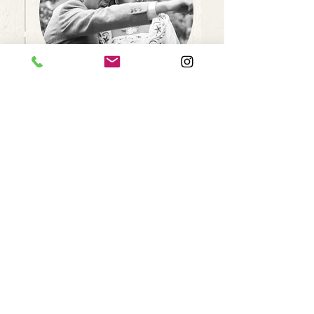
Autour du
globe